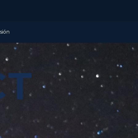
sión
CT
O