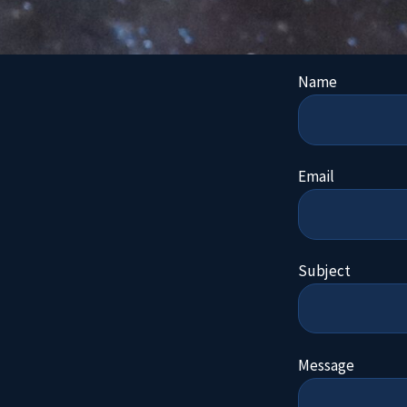
Name
Email
Subject
Message